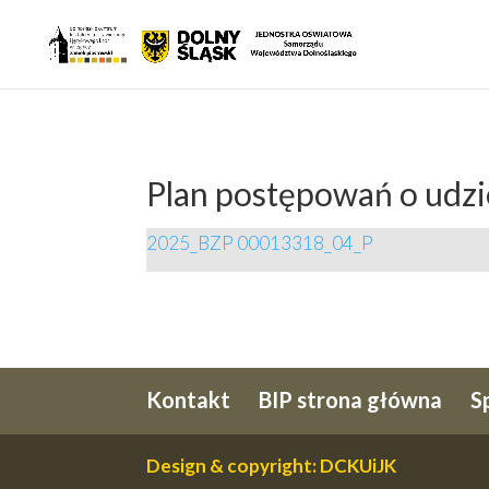
Plan postępowań o udzi
2025_BZP 00013318_04_P
Kontakt
BIP strona główna
S
Design & copyright: DCKUiJK