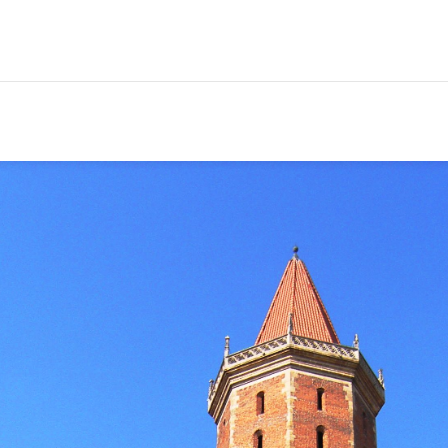
mek Piastowski w Legn
Wieża św. Piotra, widok od wschodu