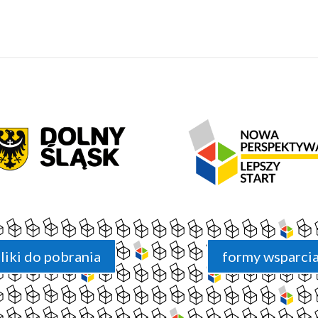
liki do pobrania
formy wsparci