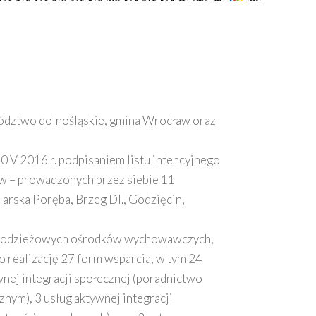
wództwo dolnośląskie, gmina Wrocław oraz
 V 2016 r. podpisaniem listu intencyjnego
rów – prowadzonych przez siebie 11
rska Poręba, Brzeg Dl., Godzięcin,
 młodzieżowych ośrodków wychowawczych,
 realizację 27 form wsparcia, w tym 24
nej integracji społecznej (poradnictwo
znym), 3 usług aktywnej integracji