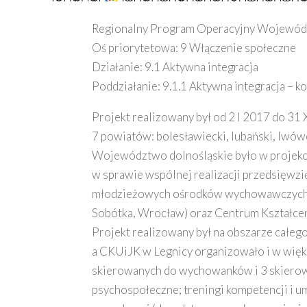
Regionalny Program Operacyjny Wojewódz
Oś priorytetowa: 9 Włączenie społeczne
Działanie: 9.1 Aktywna integracja
Poddziałanie: 9.1.1 Aktywna integracja – 
Projekt realizowany był od 2 I 2017 do 3
7 powiatów: bolesławiecki, lubański, lwówe
Województwo dolnośląskie było w projekci
w sprawie wspólnej realizacji przedsięwzi
młodzieżowych ośrodków wychowawczych (Ja
Sobótka, Wrocław) oraz Centrum Kształce
Projekt realizowany był na obszarze cał
a CKUiJK w Legnicy organizowało i w więk
skierowanych do wychowanków i 3 skierowan
psychospołeczne; treningi kompetencji i um