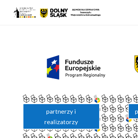
partnerzy i
p
realizatorzy