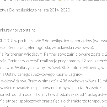
twa Dolnośląskiego na lata 2014-2020
konkursy horyzontalne
1 XII 2018 w partnerstwie 9 dolnośląskich samorządów (woje
cki, świdnicki, jeleniogórski, wrocławski i wołowski).
e Partnerem Wiodącym. Partnerstwo zainicjowane zostało 20
ęcia. Partnerzy założyli realizację przy pomocy 12 realizato
wor, Wałbrzych, Iwiny, Lwówek Śl., Smolnik, Mrowiny, Szkla
nia Ustawicznego i Językowego Kadr w Legnicy.
ego województwa. Brało w nim udział 486 wychowanków z 11
szości prowadziło zaplanowane formy wsparcia. Przewidziano
ych do ich rodzin. Formy te wchodziły w skład 4 usług aktyw
iejętności społecznych oraz zajęcia o charakterze terapeutyc