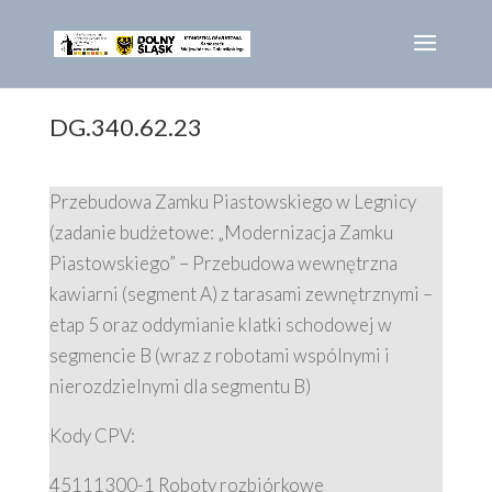
DG.340.62.23
Przebudowa Zamku Piastowskiego w Legnicy
(zadanie budżetowe: „Modernizacja Zamku
Piastowskiego” – Przebudowa wewnętrzna
kawiarni (segment A) z tarasami zewnętrznymi –
etap 5 oraz oddymianie klatki schodowej w
segmencie B (wraz z robotami wspólnymi i
nierozdzielnymi dla segmentu B)
Kody CPV:
45111300-1 Roboty rozbiórkowe