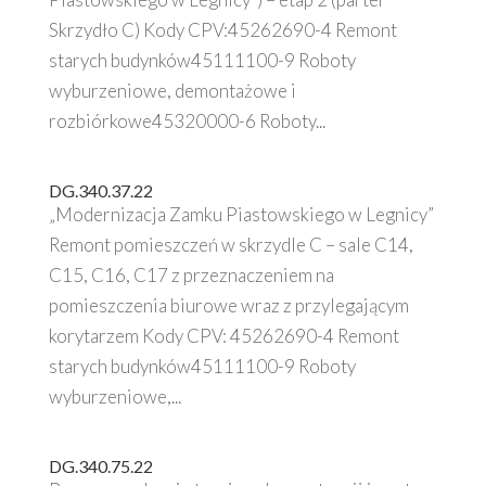
Skrzydło C) Kody CPV:45262690-4 Remont
starych budynków45111100-9 Roboty
wyburzeniowe, demontażowe i
rozbiórkowe45320000-6 Roboty...
DG.340.37.22
„Modernizacja Zamku Piastowskiego w Legnicy”
Remont pomieszczeń w skrzydle C – sale C14,
C15, C16, C17 z przeznaczeniem na
pomieszczenia biurowe wraz z przylegającym
korytarzem Kody CPV: 45262690-4 Remont
starych budynków45111100-9 Roboty
wyburzeniowe,...
DG.340.75.22