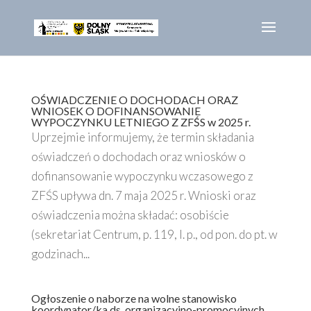
OŚWIADCZENIE O DOCHODACH ORAZ
WNIOSEK O DOFINANSOWANIE
WYPOCZYNKU LETNIEGO Z ZFŚS w 2025 r.
Uprzejmie informujemy, że termin składania
oświadczeń o dochodach oraz wniosków o
dofinansowanie wypoczynku wczasowego z
ZFŚS upływa dn. 7 maja 2025 r. Wnioski oraz
oświadczenia można składać: osobiście
(sekretariat Centrum, p. 119, I. p., od pon. do pt. w
godzinach...
Ogłoszenie o naborze na wolne stanowisko
koordynator/ka ds. organizacyjno-promocyjnych